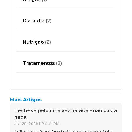
Dia-a-dia
(2)
Nutrição
(2)
Tratamentos
(2)
Mais Artigos
Teste-se pelo uma vez na vida – não custa
nada
JUL 28, 2026
|
DIA-A-DIA
As Farmácias Grupo Amorim Saúde situadas em Sintra