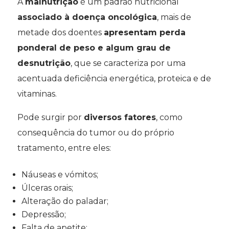
A
malnutrição
é um padrão nutricional
associado à doença oncológica
, mais de
metade dos doentes
apresentam perda
ponderal de peso e algum grau de
desnutrição
, que se caracteriza por uma
acentuada deficiência energética, proteica e de
vitaminas.
Pode surgir por
diversos fatores
, como
consequência do tumor ou do próprio
tratamento, entre eles:
Náuseas e vómitos;
Úlceras orais;
Alteração do paladar;
Depressão;
Falta de apetite;