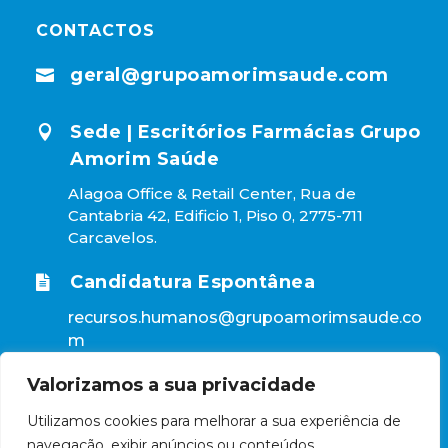
CONTACTOS
geral@grupoamorimsaude.com

Sede | Escritórios Farmácias Grupo

Amorim Saúde
Alagoa Office & Retail Center, Rua de
Cantabria 42, Edificio 1, Piso 0, 2775-711
Carcavelos.
Candidatura Espontânea

recursos.humanos@grupoamorimsaude.co
m
Valorizamos a sua privacidade
Utilizamos cookies para melhorar a sua experiência de
2026 | Farmácias Grupo Amorim Saúde, Todos os
navegação, exibir anúncios ou conteúdos