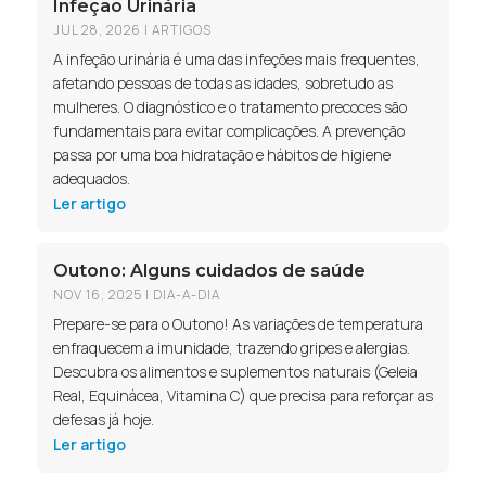
Infeção Urinária
JUL 28, 2026
|
ARTIGOS
A infeção urinária é uma das infeções mais frequentes,
afetando pessoas de todas as idades, sobretudo as
mulheres. O diagnóstico e o tratamento precoces são
fundamentais para evitar complicações. A prevenção
passa por uma boa hidratação e hábitos de higiene
adequados.
Ler artigo
Outono: Alguns cuidados de saúde
NOV 16, 2025
|
DIA-A-DIA
Prepare-se para o Outono! As variações de temperatura
enfraquecem a imunidade, trazendo gripes e alergias.
Descubra os alimentos e suplementos naturais (Geleia
Real, Equinácea, Vitamina C) que precisa para reforçar as
defesas já hoje.
Ler artigo