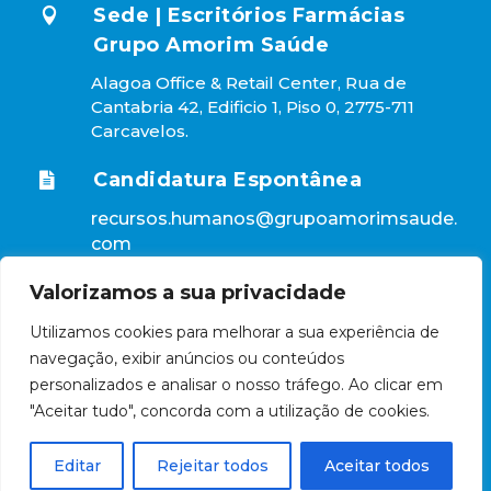
Sede | Escritórios Farmácias

Grupo Amorim Saúde
Alagoa Office & Retail Center, Rua de
Cantabria 42, Edificio 1, Piso 0, 2775-711
Carcavelos.
Candidatura Espontânea

recursos.humanos@grupoamorimsaude.
com
Valorizamos a sua privacidade
Utilizamos cookies para melhorar a sua experiência de
2026 | Farmácias Grupo Amorim Saúde, Todos os
navegação, exibir anúncios ou conteúdos
direitos reservados
Políticas de Privacidade e Cookies
personalizados e analisar o nosso tráfego. Ao clicar em
"Aceitar tudo", concorda com a utilização de cookies.
Editar
Rejeitar todos
Aceitar todos