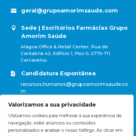
geral@grupoamorimsaude.com

Sede | Escritórios Farmácias Grupo

Amorim Saúde
Alagoa Office & Retail Center, Rua de
Cantabria 42, Edificio 1, Piso 0, 2775-711
Carcavelos.
Candidatura Espontânea

recursos.humanos@grupoamorimsaude.co
m
Valorizamos a sua privacidade
Utilizamos cookies para melhorar a sua experiência de
2026 | Farmácias Grupo Amorim Saúde, Todos os
navegação, exibir anúncios ou conteúdos
direitos reservados
Políticas de Privacidade e Cookies
personalizados e analisar o nosso tráfego. Ao clicar em